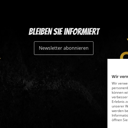
Bleiben Sie informiert
Newsletter abonnieren
Wir ver
Wir verwe
personenb
können wi
verbessern
Erlebnis z
unserer W
werden bei
Informati
öffnen Sie