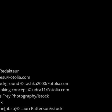
/Redakteur
 Kesu/Fotolia.com
ackground © tashka2000/Fotolia.com
ooking concept © udra11/Fotolia.com
ie Frey Photography/istock
ck
ne[nbsp]© Lauri Patterson/istock