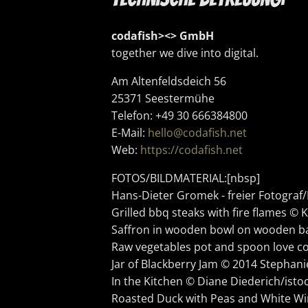
codafish><> GmbH
together we dive into digital.
Am Altenfeldsdeich 56
25371 Seestermühe
Telefon: +49 30 666384800
E-Mail:
hello@codafish.net
Web:
https://codafish.net
FOTOS/BILDMATERIAL:[nbsp]
Hans-Dieter Gromek - freier Fotograf
Grilled bbq steaks with fire flames ©
Saffron in wooden bowl on wooden b
Raw vegetables pot and spoon love c
Jar of Blackberry Jam © 2014 Stephan
In the Kitchen © Diane Diederich/isto
Roasted Duck with Peas and White Wi