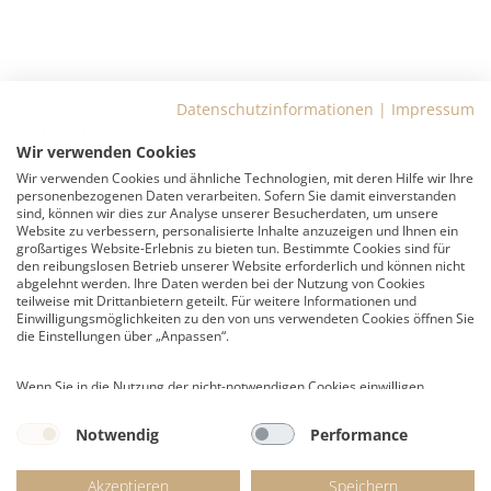
Datenschutzinformationen
|
Impressum
Wir verwenden Cookies
Wir verwenden Cookies und ähnliche Technologien, mit deren Hilfe wir Ihre
personenbezogenen Daten verarbeiten. Sofern Sie damit einverstanden
sind, können wir dies zur Analyse unserer Besucherdaten, um unsere
Website zu verbessern, personalisierte Inhalte anzuzeigen und Ihnen ein
großartiges Website-Erlebnis zu bieten tun. Bestimmte Cookies sind für
den reibungslosen Betrieb unserer Website erforderlich und können nicht
abgelehnt werden. Ihre Daten werden bei der Nutzung von Cookies
teilweise mit Drittanbietern geteilt. Für weitere Informationen und
Einwilligungsmöglichkeiten zu den von uns verwendeten Cookies öffnen Sie
die Einstellungen über „Anpassen“.
Wenn Sie in die Nutzung der nicht-notwendigen Cookies einwilligen,
willigen Sie zugleich ein, dass Ihre Daten in den USA verarbeitet werden.
Die USA gelten als ein Land mit einem nach EU-Standards unzureichenden
Notwendig
Performance
Datenschutzniveau. Es besteht das Risiko, dass US-Behörden auch ohne
Rechtsschutzmöglichkeiten auf Ihre Daten zugreifen können.
Akzeptieren
Speichern