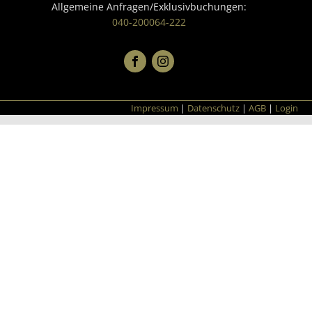
Allgemeine Anfragen/Exklusivbuchungen:
040-200064-222
Impressum
|
Datenschutz
|
AGB
|
Login