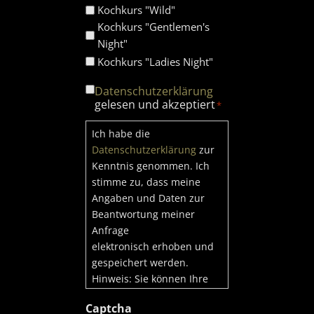
Kochkurs "Wild"
Kochkurs "Gentlemen's
Night"
Kochkurs "Ladies Night"
Consent
Datenschutzerklärung
*
gelesen und akzeptiert
*
Ich habe die
Datenschutzerklärung
zur
Kenntnis genommen. Ich
stimme zu, dass meine
Angaben und Daten zur
Beantwortung meiner
Anfrage
elektronisch erhoben und
gespeichert werden.
Hinweis: Sie können Ihre
Einwilligung jederzeit für
Captcha
die Zukunft per E-Mail an