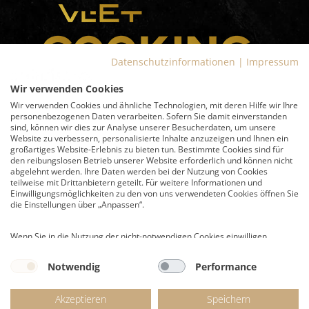
Datenschutzinformationen
|
Impressum
Wir verwenden Cookies
Wir verwenden Cookies und ähnliche Technologien, mit deren Hilfe wir Ihre
personenbezogenen Daten verarbeiten. Sofern Sie damit einverstanden
sind, können wir dies zur Analyse unserer Besucherdaten, um unsere
Website zu verbessern, personalisierte Inhalte anzuzeigen und Ihnen ein
großartiges Website-Erlebnis zu bieten tun. Bestimmte Cookies sind für
VLET Cooking Lounge
den reibungslosen Betrieb unserer Website erforderlich und können nicht
abgelehnt werden. Ihre Daten werden bei der Nutzung von Cookies
Dammtorwall 15
teilweise mit Drittanbietern geteilt. Für weitere Informationen und
20355 Hamburg
Einwilligungsmöglichkeiten zu den von uns verwendeten Cookies öffnen Sie
die Einstellungen über „Anpassen“.
Allgemeine Anfragen/Exklusivbuchungen:
Wenn Sie in die Nutzung der nicht-notwendigen Cookies einwilligen,
040-200064-222
willigen Sie zugleich ein, dass Ihre Daten in den USA verarbeitet werden.
Die USA gelten als ein Land mit einem nach EU-Standards unzureichenden
Notwendig
Performance
Datenschutzniveau. Es besteht das Risiko, dass US-Behörden auch ohne
Rechtsschutzmöglichkeiten auf Ihre Daten zugreifen können.
Akzeptieren
Speichern